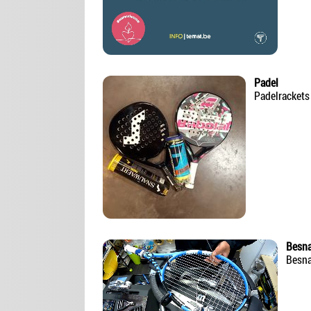
Padel
Padelrackets 
Besna
Besna